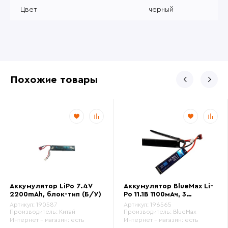
Цвет
черный
Похожие товары
Аккумулятор LiPo 7.4V
Аккумулятор BlueMax Li-
2200mAh, блок-тип (Б/У)
Po 11.1В 1100мАч, 3
лепестка, 20C, Т-разъем
Артикул:
190587
Артикул:
196565
(Б/У)
Производитель:
Китай
Производитель:
BlueMax
Интернет - магазин:
есть
Интернет - магазин:
есть