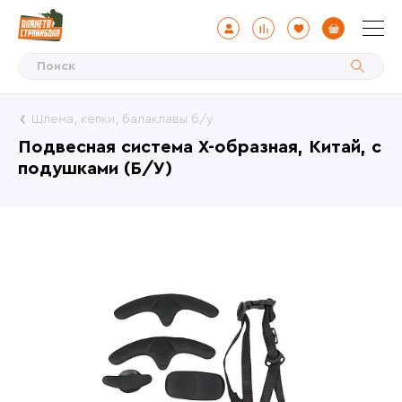
Шлема, кепки, балаклавы б/у
Подвесная система X-образная, Китай, с
подушками (Б/У)