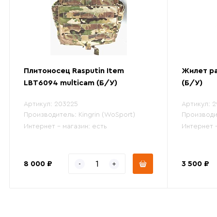
Плитоносец Rasputin Item
Жилет ра
LBT6094 multicam (Б/У)
(Б/У)
Артикул:
203225
Артикул:
2
Производитель:
Kingrin (WoSport)
Производи
Интернет - магазин:
есть
Интернет 
8 000 ₽
3 500 ₽