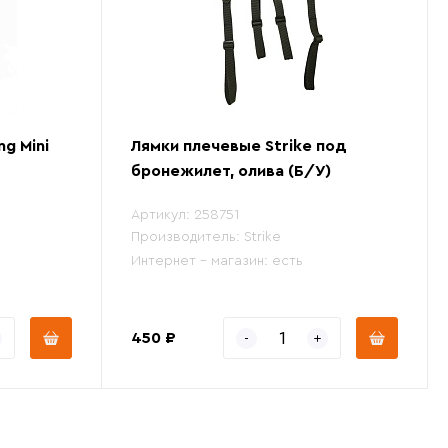
ng Mini
Лямки плечевые Strike под
бронежилет, олива (Б/У)
Артикул:
258751
Производитель:
Strike
Интернет - магазин:
есть
450 ₽