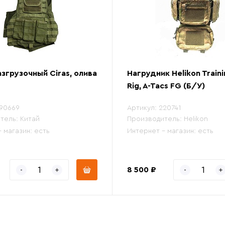
згрузочный Ciras, олива
Нагрудник Helikon Traini
Rig, A-Tacs FG (Б/У)
90669
Артикул:
220741
тель:
Китай
Производитель:
Helikon
- магазин:
есть
Интернет - магазин:
есть
8 500 ₽