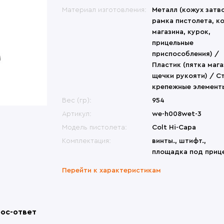
меты
Переносные сиденья
Би
ины, крепления
Другие модели
Материал изготовления:
Металл (кожух затв
Др
овики
Перчатки
Др
ры, набедренные
Česká zbrojovka (CZ)
рамка пистолета, к
формы
атометы
магазина, курок,
Револьверы
прицельные
приспособления) /
Пластик (пятка мага
щечки рукояти) / Ст
крепежные элемент
Вес (гр):
954
Артикул:
we-h008wet-3
Модель пистолета:
Colt Hi-Capa
Комплектация:
винты., штифт.,
площадка под приц
Перейти к характеристикам
ос-ответ