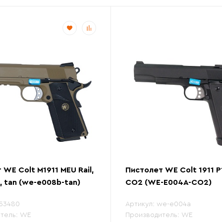
 WE Colt M1911 MEU Rail,
Пистолет WE Colt 1911 P
, tan (we-e008b-tan)
CO2 (WE-E004A-CO2)
53480
Артикул:
we-e004a
тель:
WE
Производитель:
WE