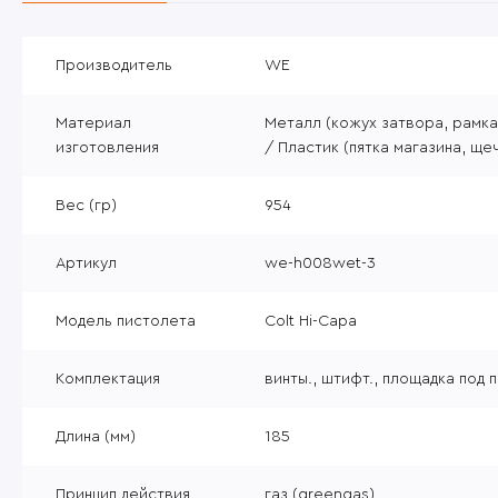
Уцененные товары
Товары без категории
Производитель
WE
Пневматика 4,5мм
Материал
Металл (кожух затвора, рамка
изготовления
/ Пластик (пятка магазина, ще
Вес (гр)
954
Артикул
we-h008wet-3
Модель пистолета
Colt Hi-Capa
Комплектация
винты., штифт., площадка под 
Длина (мм)
185
Принцип действия
газ (greengas)