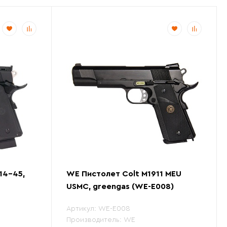
14-45,
WE Пистолет Colt M1911 MEU
USMC, greengas (WE-E008)
Артикул:
WE-E008
Производитель:
WE