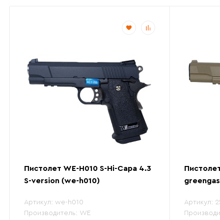
Пистолет WE-H010 S-Hi-Capa 4.3
Пистолет
S-version (we-h010)
greengas
Артикул:
we-h010
Артикул:
2
Производитель:
WE
Производи