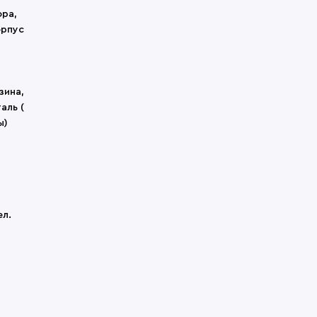
нокли
ора,
угие обвесы
угие товары
орпус
зина,
аль (
ы)
ел.