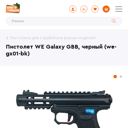
Пистолеты для страйкбола разных моделей
Пистолет WE Galaxy GBB, черный (we-
gx01-bk)