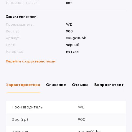
Интернет - магазин
нет
Характеристики
Производитель:
WE
Вес (гр):
900
Артикул:
we-gx01-bk
Цвет:
черный
Материал:
металл
Перейти к характеристикам
Характеристики
Описание
Отзывы
Вопрос-ответ
Производитель
WE
Вес (гр)
900
Артикул
we-gx01-bk