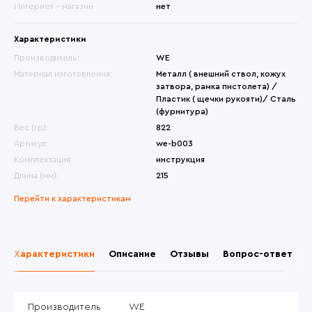
Интернет - магазин
нет
Характеристики
Производитель:
WE
Материал изготовления:
Металл ( внешний ствол, кожух
затвора, рамка пистолета) /
Пластик ( щечки рукояти)/ Сталь
(фурнитура)
Вес (гр):
822
Артикул:
we-b003
Комплектация:
инструкция
Длина (мм):
215
Перейти к характеристикам
Характеристики
Описание
Отзывы
Вопрос-ответ
Производитель
WE