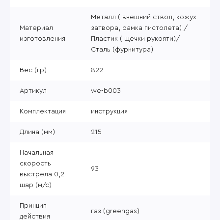
Металл ( внешний ствол, кожух
Материал
затвора, рамка пистолета) /
изготовления
Пластик ( щечки рукояти)/
Сталь (фурнитура)
Вес (гр)
822
Артикул
we-b003
Комплектация
инструкция
Длина (мм)
215
Начальная
скорость
93
выстрела 0,2
шар (м/с)
Принцип
газ (greengas)
действия