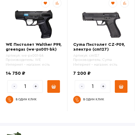
WE Пистолет Walther P99,
Cyma Пистолет CZ-P09,
greengas (we-px001-bk)
электро (cm127)
Артикул:
we-px001-bk
Артикул:
cm127
Производитель:
WE
Производитель:
Cyma
Интернет - магазин:
есть
Интернет - магазин:
есть
14 750 ₽
7 200 ₽
В ОДИН КЛИК
В ОДИН КЛИК