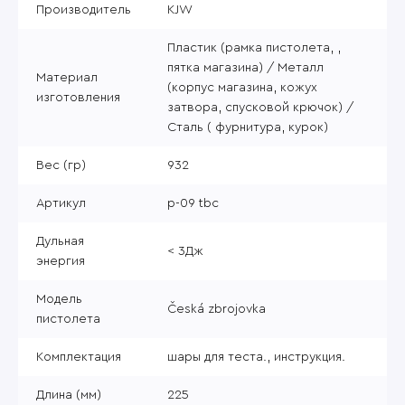
Производитель
KJW
Пластик (рамка пистолета, ,
пятка магазина) / Металл
Материал
(корпус магазина, кожух
изготовления
затвора, спусковой крючок) /
Сталь ( фурнитура, курок)
Вес (гр)
932
Артикул
p-09 tbc
Дульная
< 3Дж
энергия
Модель
Česká zbrojovka
пистолета
Комплектация
шары для теста., инструкция.
Длина (мм)
225