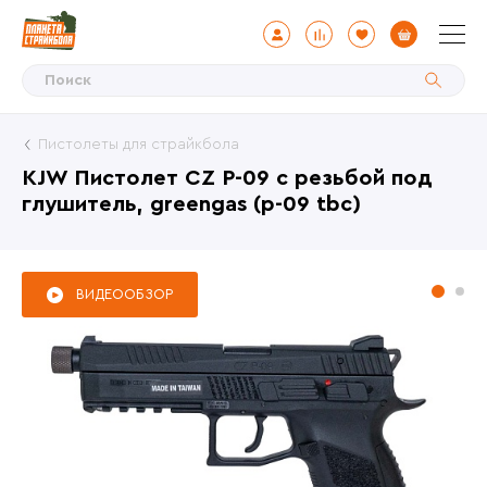
Пистолеты для страйкбола
KJW Пистолет CZ P-09 с резьбой под
глушитель, greengas (p-09 tbc)
ВИДЕООБЗОР