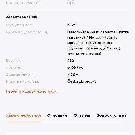
Интернет - магазин
нет
Характеристики
Производитель:
KJW
Материал изготовления:
Пластик (рамка пистолета, , пятка
магазина) / Металл (корпус
магазина, кожух затвора,
спусковой крючок) / Сталь (
фурнитура, курок)
Вес (гр):
932
Артикул:
p-09 tbc
Дульная энергия:
< 3Дж
Модель пистолета:
Česká zbrojovka
Перейти к характеристикам
Характеристики
Описание
Отзывы
Вопрос-ответ