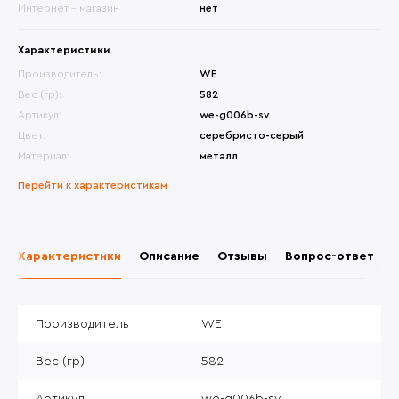
Интернет - магазин
нет
Характеристики
Производитель:
WE
Вес (гр):
582
Артикул:
we-g006b-sv
Цвет:
серебристо-серый
Материал:
металл
Перейти к характеристикам
Характеристики
Описание
Отзывы
Вопрос-ответ
Производитель
WE
Вес (гр)
582
Артикул
we-g006b-sv