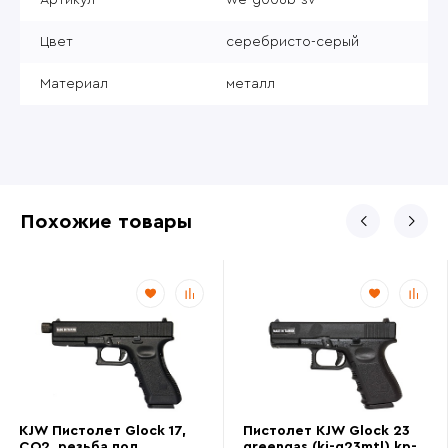
Цвет
серебристо-серый
Материал
металл
Похожие товары
KJW Пистолет Glock 17,
Пистолет KJW Glock 23
CO2, резьба под
greengas (kj-g23mtl) kp-