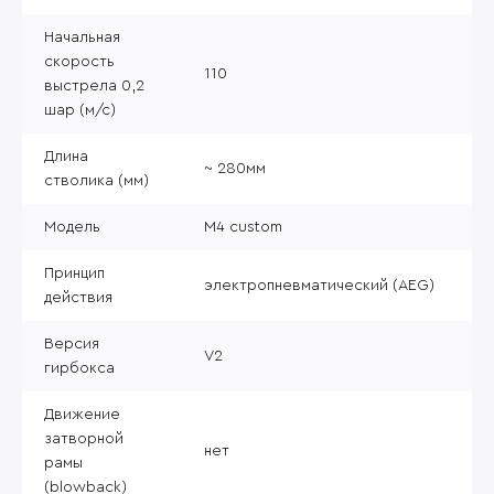
Начальная
скорость
110
выстрела 0,2
шар (м/с)
Длина
~ 280мм
стволика (мм)
Модель
M4 custom
Принцип
электропневматический (AEG)
действия
Версия
V2
гирбокса
Движение
затворной
нет
рамы
(blowback)