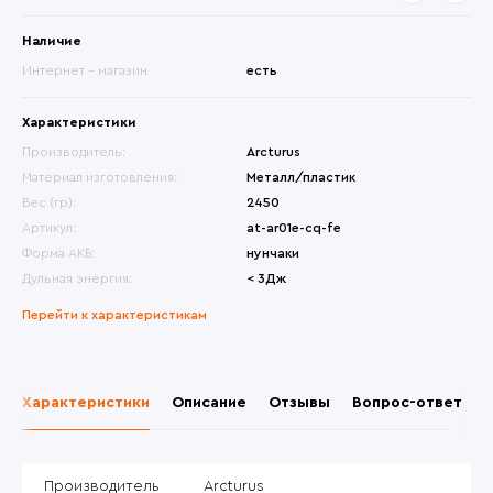
Наличие
Интернет - магазин
есть
Характеристики
Производитель:
Arcturus
Материал изготовления:
Металл/пластик
Вес (гр):
2450
Артикул:
at-ar01e-cq-fe
Форма АКБ:
нунчаки
Дульная энергия:
< 3Дж
Перейти к характеристикам
Характеристики
Описание
Отзывы
Вопрос-ответ
Производитель
Arcturus