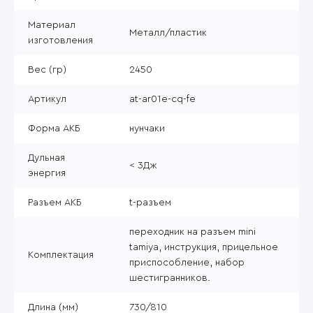
Материал
Металл/пластик
изготовления
Вес (гр)
2450
Артикул
at-ar01e-cq-fe
Форма АКБ
нунчаки
Дульная
< 3Дж
энергия
Разъем АКБ
t-разъем
переходник на разъем mini
tamiya, инструкция, прицельное
Комплектация
приспособление, набор
шестигранников.
Длина (мм)
730/810