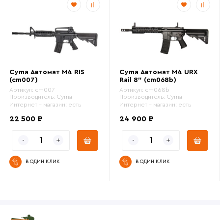
Cyma Автомат M4 RIS
Cyma Автомат M4 URX
(cm007)
Rail 8" (cm068b)
Артикул:
cm007
Артикул:
cm068b
Производитель:
Cyma
Производитель:
Cyma
Интернет - магазин:
есть
Интернет - магазин:
есть
22 500 ₽
24 900 ₽
В ОДИН КЛИК
В ОДИН КЛИК