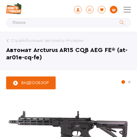
Страйкбольные автоматы М-серии
Автомат Arcturus AR15 CQB AEG FE® (at-
ar01e-cq-fe)
ВИДЕООБЗОР