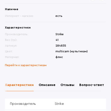
Наличие
Интернет - магазин
есть
Характеристики
Производитель:
Strike
Вес (гр):
41
Артикул:
284835
Цвет:
multicam (мультикам)
Материал:
флис
Перейти к характеристикам
Характеристики
Описание
Отзывы
Вопрос-ответ
Производитель
Strike