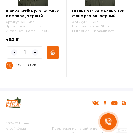
Шапка Strike р-р 56 флис
Шапка Strike Хелико-190
с велкро, черный
флис р-р 60, черный
Артикул:
406886
Артикул:
411507
Производитель:
Strike
Производитель:
Strike
Интернет - магазин:
есть
Интернет - магазин:
есть
485 ₽
В ОДИН КЛИК
2026 © Планета
страйкбола
Предложение на сайте не