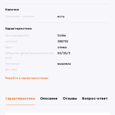
Наличие
Интернет - магазин
есть
Характеристики
Производитель:
Strike
Артикул:
388755
Цвет:
олива
Габариты: длина/ширина/высота
50/25/3
(мм):
Материал:
вышивка
Вес (гр):
Перейти к характеристикам
Характеристики
Описание
Отзывы
Вопрос-ответ