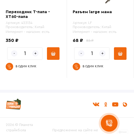
Переходник Т-папа -
Разъем large мама
XT60-папа
Артикул:
433134
Артикул:
LF
Производитель:
Китай
Производитель:
Китай
Интернет - магазин:
есть
Интернет - магазин:
есть
350 ₽
68 ₽
85 ₽
В ОДИН КЛИК
В ОДИН КЛИК
2026 © Планета
страйкбола
Предложение на сайте не