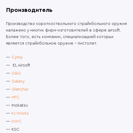
Производитель
Производство короткоствольного страйкбольного оружия
налажено у многих фирм-изготовителей в сфере airsoft.
Более того, есть компании, специализацией которых
является страйкбольное оружие – пистолет.
Cyma
EL Airsoft
G&G
Galaxy
Gletcher
HFC
Inokatsu
KJ Works
KWC
KSC