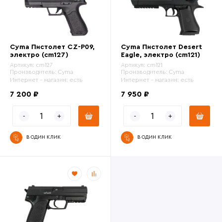
Cyma Пистолет CZ-P09,
Cyma Пистолет Desert
электро (cm127)
Eagle, электро (cm121)
Артикул:
cm127
Артикул:
cm121
Производитель:
Cyma
Производитель:
Cyma
Интернет - магазин:
есть
Интернет - магазин:
есть
7 200 ₽
7 950 ₽
В ОДИН КЛИК
В ОДИН КЛИК