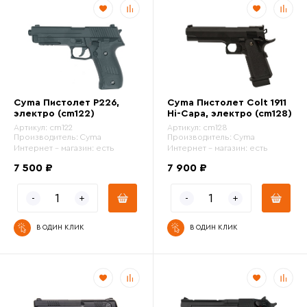
Cyma Пистолет P226,
Cyma Пистолет Colt 1911
электро (cm122)
Hi-Capa, электро (cm128)
Артикул:
cm122
Артикул:
cm128
Производитель:
Cyma
Производитель:
Cyma
Интернет - магазин:
есть
Интернет - магазин:
есть
7 500 ₽
7 900 ₽
В ОДИН КЛИК
В ОДИН КЛИК