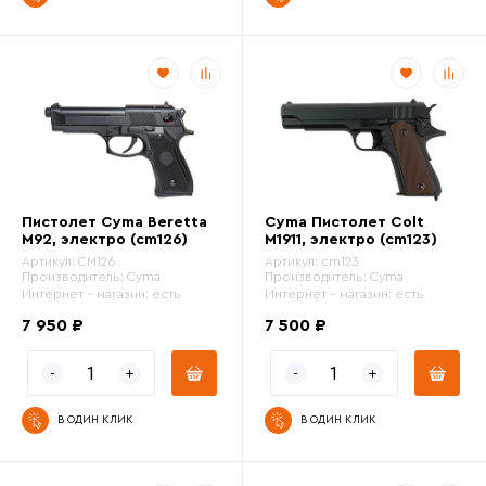
Пистолет Cyma Beretta
Cyma Пистолет Colt
M92, электро (cm126)
M1911, электро (cm123)
Артикул:
CM126
Артикул:
cm123
Производитель:
Cyma
Производитель:
Cyma
Интернет - магазин:
есть
Интернет - магазин:
есть
7 950 ₽
7 500 ₽
В ОДИН КЛИК
В ОДИН КЛИК