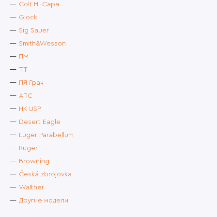
Colt Hi-Capa
Glock
Sig Sauer
Smith&Wesson
ПМ
ТТ
ПЯ Грач
АПС
HK USP
Desert Eagle
Luger Parabellum
Ruger
Browning
Česká zbrojovka
Walther
Другие модели