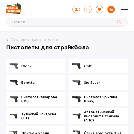
Цена
Страйкбольное оружие
Пистолеты для страйкбола
от
до
Glock
Colt
Наличие
Beretta
Sig Sauer
?
Пистолет Макарова
Пистолет Ярыгина
Интернет-магазин
(ПМ)
(Грач)
Автоматический
Тульский Токарева
пистолет Стечкина
(ТТ)
(АПС)
Производитель
Другие модели
Česká zbrojovka (CZ)