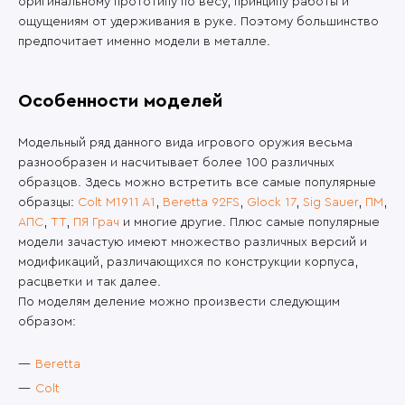
оригинальному прототипу по весу, принципу работы и
ощущениям от удерживания в руке. Поэтому большинство
предпочитает именно модели в металле.
Особенности моделей
Модельный ряд данного вида игрового оружия весьма
разнообразен и насчитывает более 100 различных
образцов. Здесь можно встретить все самые популярные
образцы:
Colt M1911 A1
,
Beretta 92FS
,
Glock 17
,
Sig Sauer
,
ПМ
,
АПС
,
ТТ
,
ПЯ Грач
и многие другие. Плюс самые популярные
модели зачастую имеют множество различных версий и
модификаций, различающихся по конструкции корпуса,
расцветки и так далее.
По моделям деление можно произвести следующим
образом:
Beretta
Colt