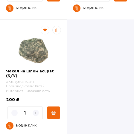
В ОДИН КЛИК
В ОДИН КЛИК
Чехол на шлем acupat
(Б/У)
Артикул:
406381
Производитель:
Китай
Интернет - магазин:
есть
200 ₽
В ОДИН КЛИК