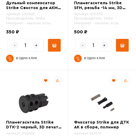
Дульный компенсатор
Пламегаситель Strike
Strike Свисток для АКМ /
SFH, резьба -14 мм, 3D
Диаметр резьбы (мм)
АКМС, 3D печать пластик
печать пластик
Артикул:
430348
Артикул:
430300
Производитель:
Strike
Производитель:
Strike
Интернет - магазин:
есть
Интернет - магазин:
есть
Цвет
350 ₽
500 ₽
Диаметр резьбы (мм)
В ОДИН КЛИК
В ОДИН КЛИК
Материал
Пламегаситель Strike
Фиксатор Strike для ДТК
DTK-2 черный, 3D печать
АК в сборе, полимер
пластик
Артикул:
306452
Артикул:
249179