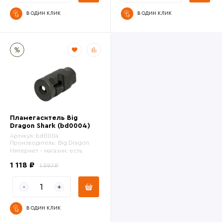
В ОДИН КЛИК
В ОДИН КЛИК
Пламегаситель Big
Dragon Shark (bd0004)
Артикул:
bd0004
Производитель:
Big Dragon
Интернет - магазин:
есть
1 118 ₽
1 397 ₽
В ОДИН КЛИК