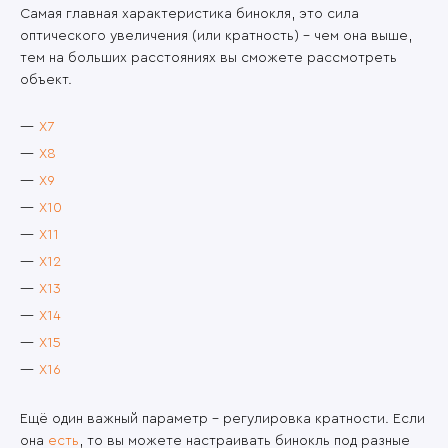
Самая главная характеристика бинокля, это сила
оптического увеличения (или кратность) – чем она выше,
тем на больших расстояниях вы сможете рассмотреть
объект.
X7
X8
X9
X10
X11
X12
X13
X14
X15
X16
Ещё один важный параметр – регулировка кратности. Если
она
есть
, то вы можете настраивать бинокль под разные