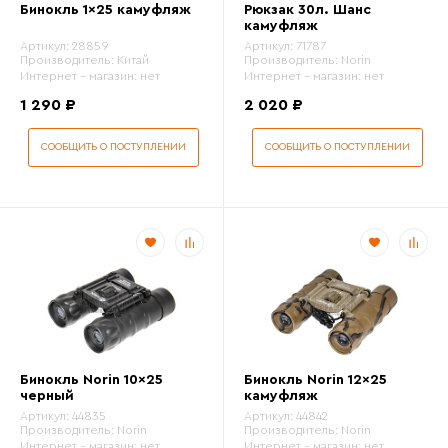
Бинокль 1x25 камуфляж
Рюкзак 30л. Шанс
камуфляж
Цвет
Артикул:
28859
Артикул:
71787
Производитель:
Китай
Производитель:
Norin
Интернет - магазин:
нет
Интернет - магазин:
нет
Кратность
1 290 ₽
2 020 ₽
СООБЩИТЬ О ПОСТУПЛЕНИИ
СООБЩИТЬ О ПОСТУПЛЕНИИ
Регулировка кратности
Бинокль Norin 10x25
Бинокль Norin 12x25
черный
камуфляж
Артикул:
44835
Артикул:
44842
Производитель:
Norin
Производитель:
Norin
Интернет - магазин:
нет
Интернет - магазин:
нет