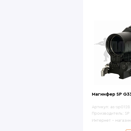
Магнифер SP G33
Артикул:
as-sp0128
Производитель:
SP
Интернет - магазин