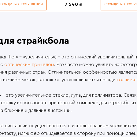
7 540 ₽
СООБЩИТЬ О ПОСТУПЛЕНИИ
СООБЩИТЬ О ПОСТУ
для страйкбола
agnifier» – «увеличитель») – это оптический увеличительный
 с
оптическим прицелом
. Его часто можно увидеть на фотог
ния различных стран. Отличительной особенностью являетс
аких-либо меток, так как он устанавливается позади
коллима
 – это увеличительное стекло, лупа, для коллиматора. Связ
стрелку использовать прицельный комплекс для стрельбы и
а ближние и дальние дистанции.
е дистанции осуществляется с использованием увеличителя
нтакту, магнифер откидывается в сторону при помощи спец