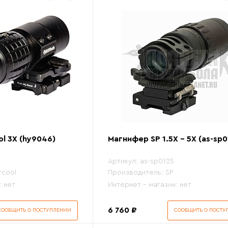
l 3X (hy9046)
Магнифер SP 1.5X - 5X (as-sp0
Артикул:
as-sp0125
rcool
Производитель:
SP
:
нет
Интернет - магазин:
нет
6 760 ₽
СООБЩИТЬ О ПОСТУПЛЕНИИ
СООБЩИТЬ О ПОСТУ