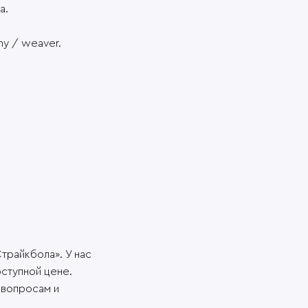
а.
ny / weaver.
трайкбола». У нас
ступной цене.
 вопросам и