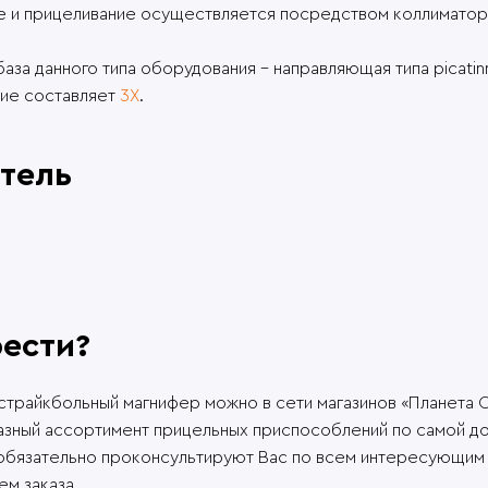
е и прицеливание осуществляется посредством коллиматор
аза данного типа оборудования – направляющая типа picatin
ие составляет
3X
.
тель
рести?
трайкбольный магнифер можно в сети магазинов «Планета С
азный ассортимент прицельных приспособлений по самой до
 обязательно проконсультируют Вас по всем интересующим
м заказа.