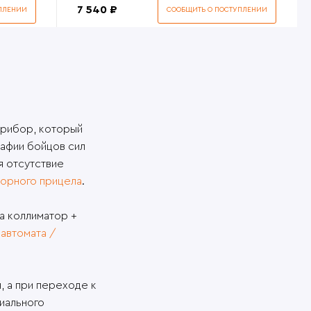
7 540 ₽
ПЛЕНИИ
СООБЩИТЬ О ПОСТУПЛЕНИИ
 прибор, который
рафии бойцов сил
я отсутствие
торного прицела
.
ка коллиматор +
з
автомата /
, а при переходе к
иального