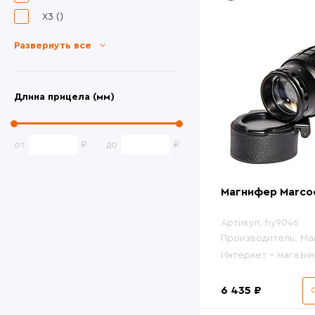
Уцененные товары
X3 ()
Товары без категории
Развернуть все
Пневматика 4,5мм
Длина прицела (мм)
от
до
Магнифер Marcoo
Артикул:
hy9046
Производитель:
Ma
Интернет - магазин
6 435 ₽