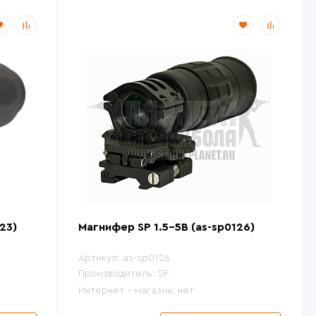
23)
Магнифер SP 1.5-5B (as-sp0126)
Артикул:
as-sp0126
Производитель:
SP
Интернет - магазин:
нет