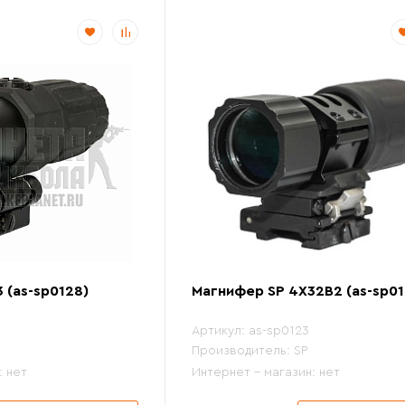
 (as-sp0128)
Магнифер SP 4X32B2 (as-sp01
Артикул:
as-sp0123
Производитель:
SP
:
нет
Интернет - магазин:
нет