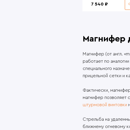
7 540 ₽
Магнифер 
Магнифер (от англ. «m
работает по аналогии
специального назначе
прицельной сетки и к
Фактически, магнифер
магнифер позволяет 
штурмовой винтовки
н
Стрельба на удаленны
ближнему огневому ко