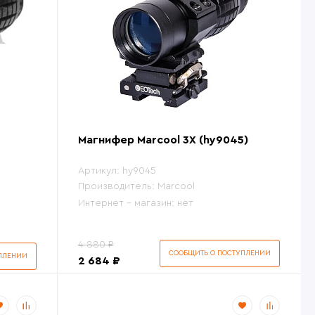
нокли
угие обвесы
угие товары
Магнифер Marcool 3X (hy9045)
Артикул:
hy9045
Производитель:
Marcool
Интернет - магазин:
нет
4 880 ₽
СООБЩИТЬ О ПОСТУПЛЕНИИ
ПЛЕНИИ
2 684 ₽