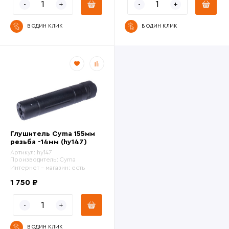
В ОДИН КЛИК
В ОДИН КЛИК
Глушитель Cyma 155мм
резьба -14мм (hy147)
Артикул:
hy147
Производитель:
Cyma
Интернет - магазин:
есть
1 750 ₽
В ОДИН КЛИК