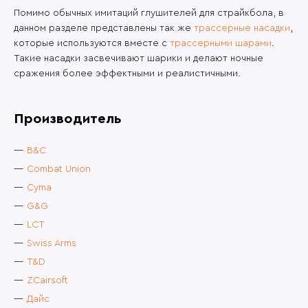
Помимо обычных имитаций глушителей для страйкбола, в
данном разделе представлены так же
трассерные насадки
,
которые используются вместе с
трассерными шарами
.
Такие насадки засвечивают шарики и делают ночные
сражения более эффектными и реалистичными.
Производитель
B&C
Combat Union
Cyma
G&G
LCT
Swiss Arms
T&D
ZCairsoft
Дайс