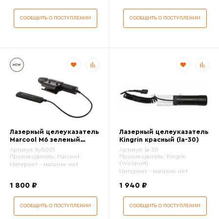
СООБЩИТЬ О ПОСТУПЛЕНИИ
СООБЩИТЬ О ПОСТУПЛЕНИИ
Лазерный целеуказатель
Лазерный целеуказатель
Marcool M6 зеленый
Kingrin красный (la-30)
(hy5001)
Артикул:
hy5001
Артикул:
la-30
Производитель:
Marcool
Производитель:
Kingrin
(WoSport)
Интернет - магазин:
нет
Интернет - магазин:
нет
1 800 ₽
1 940 ₽
СООБЩИТЬ О ПОСТУПЛЕНИИ
СООБЩИТЬ О ПОСТУПЛЕНИИ