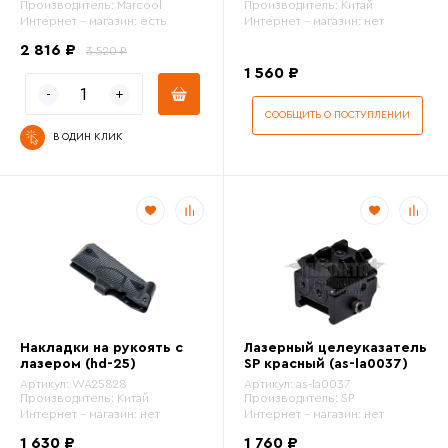
Производитель:
Marcool
Производитель:
Китай
Интернет - магазин:
есть
Интернет - магазин:
нет
2 816 ₽
3 520 ₽
1 560 ₽
СООБЩИТЬ О ПОСТУПЛЕНИИ
В ОДИН КЛИК
Накладки на рукоять с
Лазерный целеуказатель
лазером (hd-25)
SP красный (as-la0037)
Артикул:
WA25828
Артикул:
as-la0037
Производитель:
Китай
Производитель:
SP
Интернет - магазин:
нет
Интернет - магазин:
нет
1 630 ₽
1 760 ₽