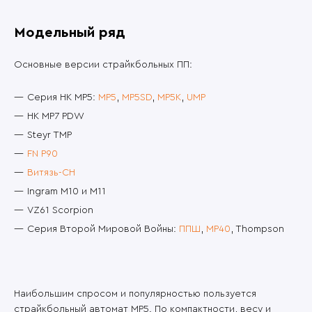
Модельный ряд
Основные версии страйкбольных ПП:
Серия HK MP5:
MP5
,
MP5SD
,
MP5K
,
UMP
HK MP7 PDW
Steyr TMP
FN P90
Витязь-СН
Ingram M10 и M11
VZ61 Scorpion
Серия Второй Мировой Войны:
ППШ
,
MP40
, Thompson
Наибольшим спросом и популярностью пользуется
страйкбольный автомат MP5. По компактности, весу и