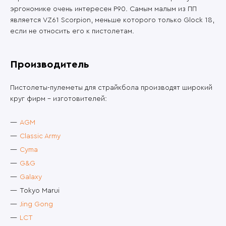
эргономике очень интересен P90. Самым малым из ПП
является VZ61 Scorpion, меньше которого только Glock 18,
если не относить его к пистолетам.
Производитель
Пистолеты-пулеметы для страйкбола производят широкий
круг фирм – изготовителей:
AGM
Classic Army
Cyma
G&G
Galaxy
Tokyo Marui
Jing Gong
LCT