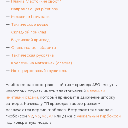
Планка "ласточкин хвост"
Направляющая picatinny
Механизм blowback
Тактическое цевье
Складной приклад
Выдвижной приклад
Очень м
алые габариты
Тактическая рукоятка
Крепежи на магазинах (спарка)
Интегрированный глушитель
Наиболее распространенный тип - привода AEG, могут в
некоторых случаях иметь электрический
механизм
имитации отдачи
, который приводит в движение шторку
затвора. Начинка у ПП приводов так же разная -
различаются версии гирбокса. Встречаются модели с
гирбоксом
V2
,
V3
,
V6
,
V7
или даже с
уникальным гирбоксом
под конкретную модель.