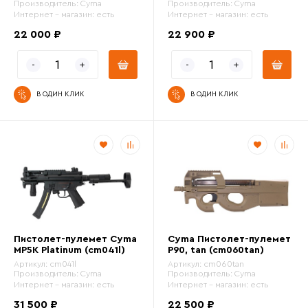
Производитель:
Cyma
Производитель:
Cyma
Цвет
Интернет - магазин:
есть
Интернет - магазин:
есть
22 000 ₽
22 900 ₽
Емкость магазина
В ОДИН КЛИК
В ОДИН КЛИК
от
до
Пистолет-пулемет Cyma
Cyma Пистолет-пулемет
MP5К Platinum (cm041l)
P90, tan (cm060tan)
Артикул:
cm041l
Артикул:
cm060tan
Производитель:
Cyma
Производитель:
Cyma
Интернет - магазин:
есть
Интернет - магазин:
есть
31 500 ₽
22 500 ₽