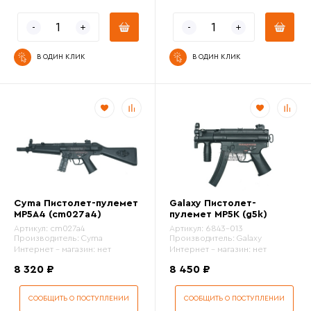
В ОДИН КЛИК
В ОДИН КЛИК
Cyma Пистолет-пулемет
Galaxy Пистолет-
MP5A4 (cm027a4)
пулемет MP5K (g5k)
Артикул:
cm027a4
Артикул:
6843-013
Производитель:
Cyma
Производитель:
Galaxy
Интернет - магазин:
нет
Интернет - магазин:
нет
8 320 ₽
8 450 ₽
СООБЩИТЬ О ПОСТУПЛЕНИИ
СООБЩИТЬ О ПОСТУПЛЕНИИ