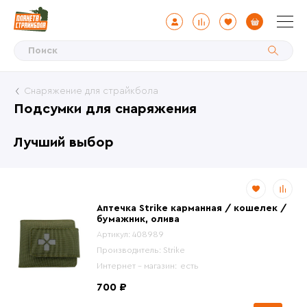
Цена
Снаряжение для страйкбола
Подсумки для снаряжения
от
до
Лучший выбор
Наличие
?
Аптечка Strike карманная / кошелек /
бумажник, олива
Интернет-магазин
Артикул:
408989
Производитель:
Strike
Интернет - магазин:
есть
Производитель
700 ₽