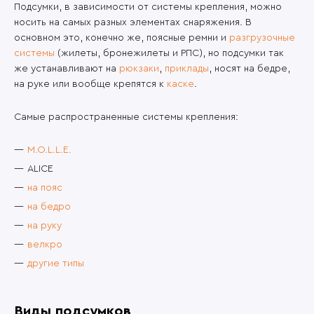
Подсумки, в зависимости от системы крепления, можно
носить на самых разных элементах снаряжения. В
основном это, конечно же, поясные ремни и
разгрузочные
системы
(жилеты, бронежилеты и РПС), но подсумки так
же устанавливают на
рюкзаки
,
приклады
, носят на бедре,
на руке или вообще крепятся к
каске
.
Самые распространенные системы крепления:
M.O.L.L.E.
ALICE
на пояс
на бедро
на руку
велкро
другие типы
Виды подсумков