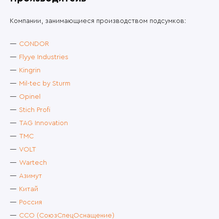
Компании, занимающиеся производством подсумков:
CONDOR
Flyye Industries
Kingrin
Mil-tec by Sturm
Opinel
Stich Profi
TAG Innovation
TMC
VOLT
Wartech
Азимут
Китай
Россия
ССО (СоюзСпецОснащение)