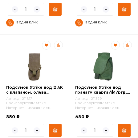
В ОДИН КЛИК
В ОДИН КЛИК
Подсумок Strike под 2 АК
Подсумок Strike под
с клапаном, олива
гранату сварга/ф1/ргд,
кордура
хаки кордура
Артикул:
211817
Артикул:
211329
Производитель:
Strike
Производитель:
Strike
Интернет - магазин:
есть
Интернет - магазин:
есть
850 ₽
680 ₽