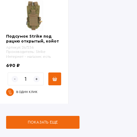
Подсумок Strike под
рацию открытый, койот
Артикул:
247236
Производитель:
Strike
Интернет - магазин:
есть
690 ₽
В ОДИН КЛИК
ПОКАЗАТЬ ЕЩЕ