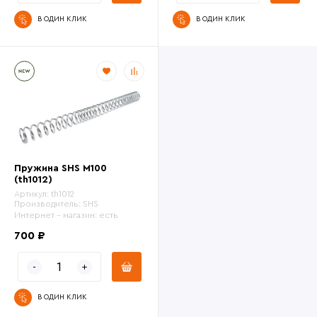
В ОДИН КЛИК
В ОДИН КЛИК
Пружина SHS M100
(th1012)
Артикул:
th1012
Производитель:
SHS
Интернет - магазин:
есть
700 ₽
В ОДИН КЛИК