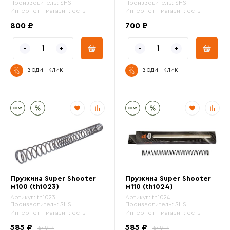
Производитель:
SHS
Производитель:
SHS
Интернет - магазин:
есть
Интернет - магазин:
есть
800 ₽
700 ₽
В ОДИН КЛИК
В ОДИН КЛИК
Пружина Super Shooter
Пружина Super Shooter
M100 (th1023)
M110 (th1024)
Артикул:
th1023
Артикул:
th1024
Производитель:
SHS
Производитель:
SHS
Интернет - магазин:
есть
Интернет - магазин:
есть
585 ₽
585 ₽
649 ₽
649 ₽