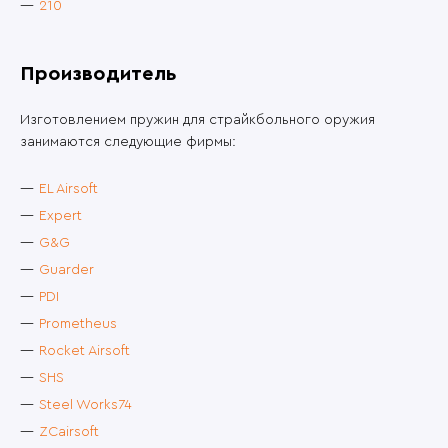
210
Производитель
Изготовлением пружин для страйкбольного оружия
занимаются следующие фирмы:
EL Airsoft
Expert
G&G
Guarder
PDI
Prometheus
Rocket Airsoft
SHS
Steel Works74
ZCairsoft