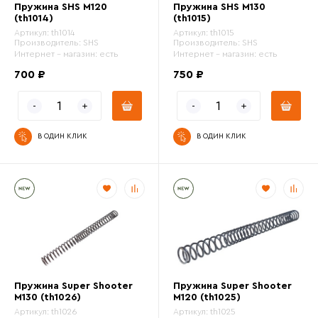
Пружина SHS M120
Пружина SHS M130
(th1014)
(th1015)
Номинал пружины
Артикул:
th1014
Артикул:
th1015
Производитель:
SHS
Производитель:
SHS
Интернет - магазин:
есть
Интернет - магазин:
есть
Цвет
700 ₽
750 ₽
В ОДИН КЛИК
В ОДИН КЛИК
Пружина Super Shooter
Пружина Super Shooter
M130 (th1026)
M120 (th1025)
Артикул:
th1026
Артикул:
th1025