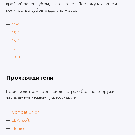
крайний зацеп зубом, а кто-то нет. Поэтому мы пишем
количество зубов отдельно + зацеп:
14+1
15+1
16+1
17+1
18+1
Производители
Производством поршней для страйкбольного оружия
занимаются следующие компании:
Combat Union
EL Airsoft
Element