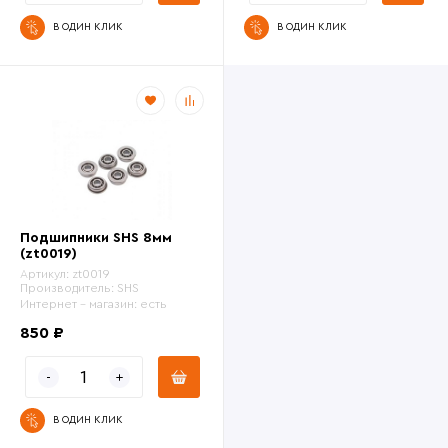
В ОДИН КЛИК
В ОДИН КЛИК
Подшипники SHS 8мм
(zt0019)
Артикул:
zt0019
Производитель:
SHS
Интернет - магазин:
есть
850 ₽
В ОДИН КЛИК