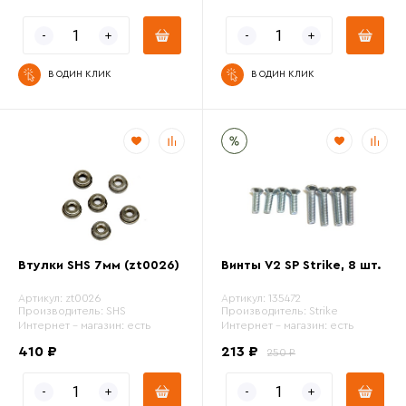
В ОДИН КЛИК
В ОДИН КЛИК
Втулки SHS 7мм (zt0026)
Винты V2 SP Strike, 8 шт.
Артикул:
zt0026
Артикул:
135472
Производитель:
SHS
Производитель:
Strike
Интернет - магазин:
есть
Интернет - магазин:
есть
410 ₽
213 ₽
250 ₽