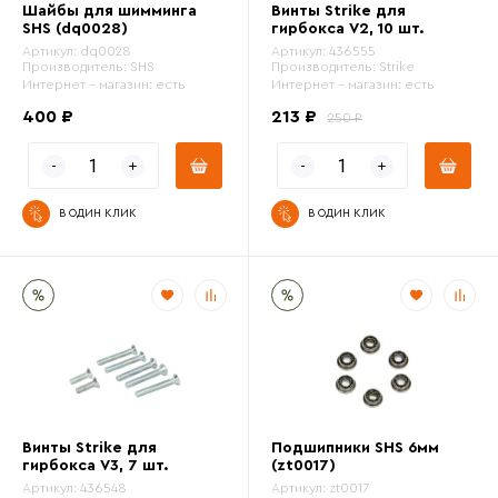
Шайбы для шимминга
Винты Strike для
SHS (dq0028)
гирбокса V2, 10 шт.
Тип изделия
Артикул:
dq0028
Артикул:
436555
Производитель:
SHS
Производитель:
Strike
Интернет - магазин:
есть
Интернет - магазин:
есть
Цвет
400 ₽
213 ₽
250 ₽
Диаметр втулок
В ОДИН КЛИК
В ОДИН КЛИК
Винты Strike для
Подшипники SHS 6мм
гирбокса V3, 7 шт.
(zt0017)
Артикул:
436548
Артикул:
zt0017