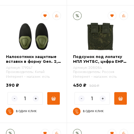
Налокотники защитные
Подсумок под лопатку
вставки в форму Gen. 2,
МПЛ УМТБС, цифра ЕМР
олива (Б/У)
(Б/У)
Артикул:
179247
Артикул:
208084
Производитель:
Китай
Производитель:
Россия
Интернет - магазин:
есть
Интернет - магазин:
есть
390 ₽
450 ₽
500 ₽
В ОДИН КЛИК
В ОДИН КЛИК