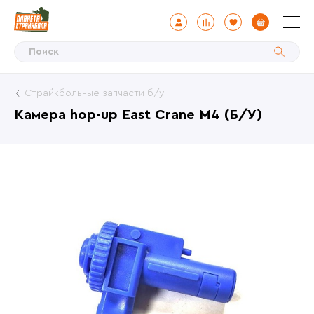
Страйкбольные запчасти б/у
Камера hop-up East Crane M4 (Б/У)