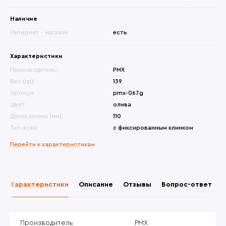
Наличие
Интернет - магазин
есть
Характеристики
Производитель:
PMX
Вес (гр):
139
Артикул:
pmx-067g
Цвет:
олива
Длина клинка (мм):
110
Тип ножа:
с фиксированным клинком
Перейти к характеристикам
Характеристики
Описание
Отзывы
Вопрос-ответ
Производитель
PMX