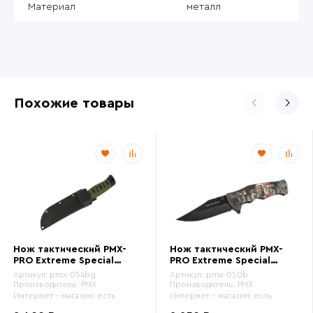
Материал
металл
Похожие товары
Нож тактический PMX-
Нож тактический PMX-
PRO Extreme Special
PRO Extreme Special
Series (pmx-054bg)
Series (pmx-050b)
Артикул:
pmx-054bg
Артикул:
pmx-050b
Производитель:
PMX
Производитель:
PMX
Интернет - магазин:
есть
Интернет - магазин:
есть