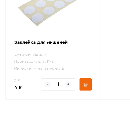
Заклейка для мишеней
Артикул:
248417
Производитель:
KPS
Интернет - магазин:
есть
5 ₽
4 ₽