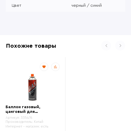
Цвет
черный / синий
Похожие товары
Баллон газовый,
цанговый для
портативных газовых
Артикул:
335476
приборов.
Производитель:
Китай
Интернет - магазин:
есть