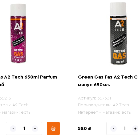
s A2 Tech 650ml Parfum
Green Gas Газ A2 Tech 
ый
минус 650мл.
35213
Артикул:
357331
тель:
A2 Tech
Производитель:
A2 Tech
- магазин:
есть
Интернет - магазин:
есть
580 ₽