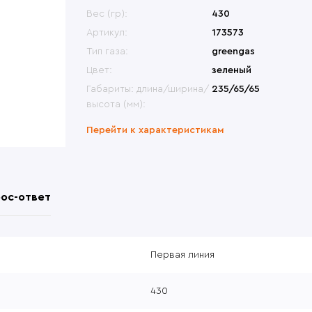
меты
Переносные сиденья
Би
ины, крепления
Другие модели
Вес (гр):
430
Др
овики
Перчатки
Др
ры, набедренные
Česká zbrojovka (CZ)
Артикул:
173573
формы
атометы
Револьверы
Тип газа:
greengas
Цвет:
зеленый
Габариты: длина/ширина/
235/65/65
высота (мм):
Перейти к характеристикам
ос-ответ
Первая линия
430