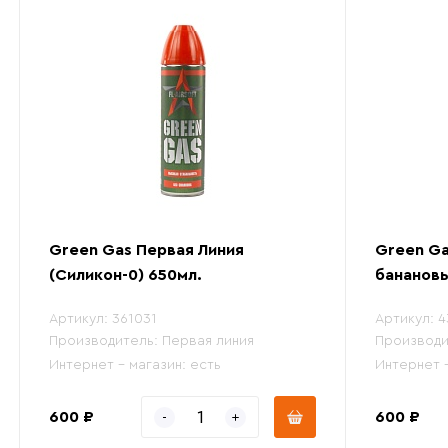
Green Gas Первая Линия
Green Ga
(Силикон-0) 650мл.
бананов
Артикул:
361031
Артикул:
4
Производитель:
Первая линия
Производи
Интернет - магазин:
есть
Интернет 
600 ₽
600 ₽