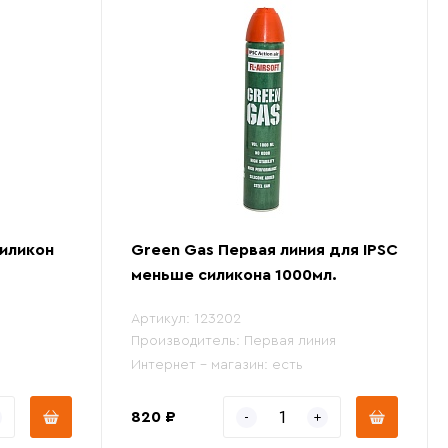
Силикон
Green Gas Первая линия для IPSC
меньше силикона 1000мл.
Артикул:
123202
Производитель:
Первая линия
Интернет - магазин:
есть
820 ₽