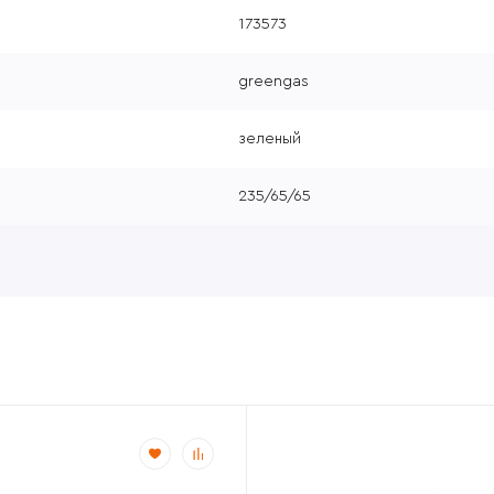
173573
greengas
зеленый
235/65/65