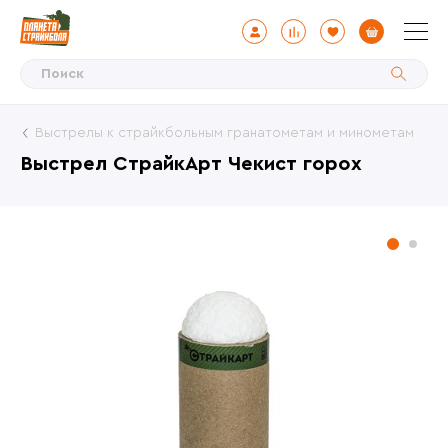
Выстрелы к страйкбольным гранатометам и минометам
Выстрел СтрайкАрт Чекист горох