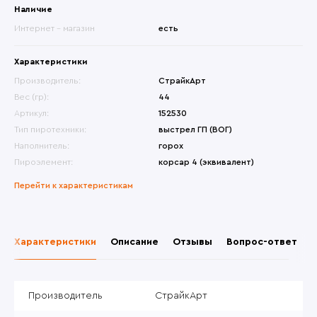
Наличие
Интернет - магазин
есть
Характеристики
Производитель:
СтрайкАрт
Вес (гр):
44
Артикул:
152530
Тип пиротехники:
выстрел ГП (ВОГ)
Наполнитель:
горох
Пироэлемент:
корсар 4 (эквивалент)
Перейти к характеристикам
Характеристики
Описание
Отзывы
Вопрос-ответ
Производитель
СтрайкАрт