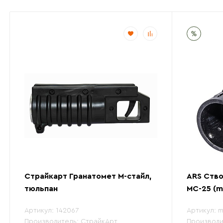
Страйкарт Гранатомет М-стайл,
ARS Ств
тюльпан
МС-25 (m
Артикул:
142067
Артикул:
m
Производитель:
СтрайкАрт
Производи