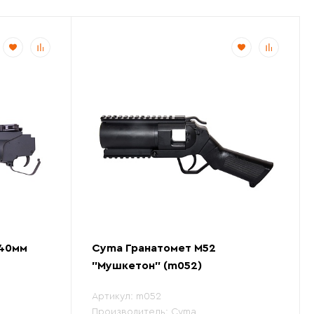
 40мм
Cyma Гранатомет M52
"Мушкетон" (m052)
Артикул:
m052
Производитель:
Cyma