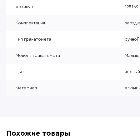
Уцененные товары
Артикул
125169
Товары без категории
Комплектация
зарядн
Пневматика 4,5мм
Тип гранатомета
ручной
Модель гранатомета
Малыш
Цвет
черный
Материал
алюми
Похожие товары