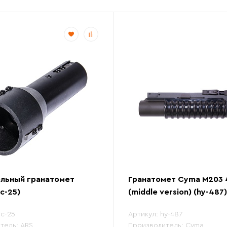
ольный гранатомет
Гранатомет Cyma M203
c-25)
(middle version) (hy-487)
c-25
Артикул:
hy-487
тель:
ARS
Производитель:
Cyma