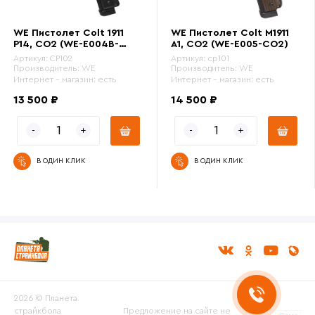
WE Пистолет Colt 1911
WE Пистолет Colt M1911
P14, CO2 (WE-E004B-
A1, CO2 (WE-E005-CO2)
CO2)
Артикул:
CP102
Артикул:
cp101
Производитель:
WE
Производитель:
WE
Интернет - магазин:
есть
Интернет - магазин:
есть
13 500 ₽
14 500 ₽
В ОДИН КЛИК
В ОДИН КЛИК
2026 © Планета
страйкбола
Предложение на сайте не