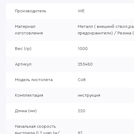
Уцененные товары
Производитель
WE
Товары без категории
Материал
Металл ( внешний ствол,ра
Пневматика 4,5мм
изготовления
предохранители) / Резина 
Вес (гр)
1000
Артикул
253480
Модель пистолета
Colt
Комплектация
инструкция
Длина (мм)
220
Начальная скорость
выстрела 0,2 шар (м/
97