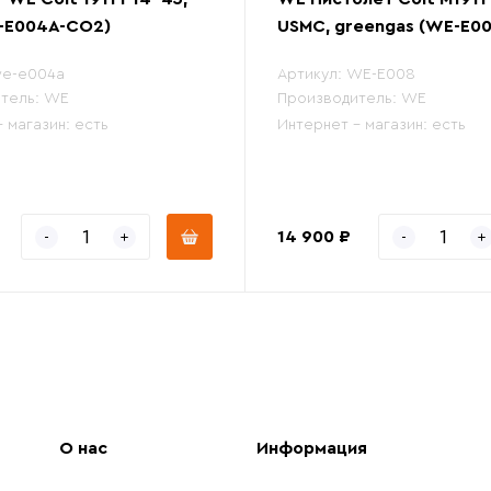
-E004A-CO2)
USMC, greengas (WE-E00
e-e004a
Артикул:
WE-E008
тель:
WE
Производитель:
WE
- магазин:
есть
Интернет - магазин:
есть
14 900 ₽
О нас
Информация