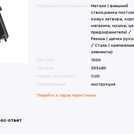
меты
Переносные сиденья
Би
ины, крепления
Другие модели
Материал изготовления:
Металл ( внешний
Др
овики
Перчатки
Др
ры, набедренные
Česká zbrojovka (CZ)
ствол,рамка пистол
формы
атометы
кожух затвора, кор
Револьверы
магазина, мушка, це
предохранители) /
Резина ( щечки руко
/ Сталь ( крепежны
элементы)
Вес (гр):
1000
Артикул:
253480
Модель пистолета:
Colt
Комплектация:
инструкция
Перейти к характеристикам
ос-ответ