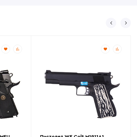
 MEU
Пистолет WE Colt M1911A1,