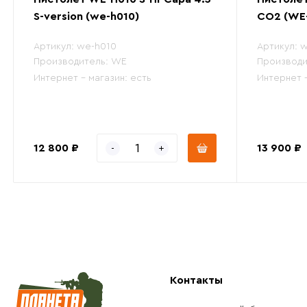
S-version (we-h010)
CO2 (WE
Артикул:
we-h010
Артикул:
w
Производитель:
WE
Производи
Интернет - магазин:
есть
Интернет 
12 800 ₽
13 900 ₽
Контакты