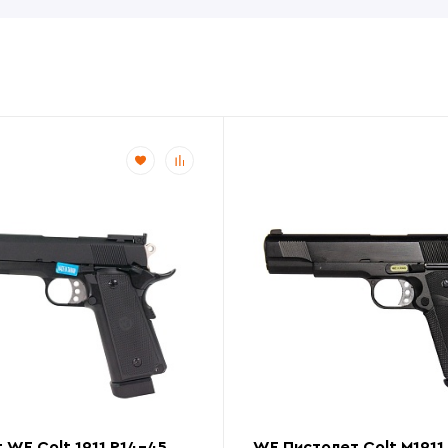
 WE Colt 1911 P14-45,
WE Пистолет Colt M1911