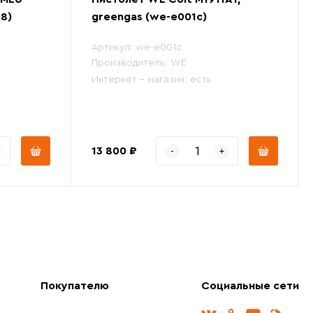
8)
greengas (we-e001c)
Артикул:
we-e001c
Производитель:
WE
Интернет - магазин:
есть
13 800 ₽
Покупателю
Социальные сети