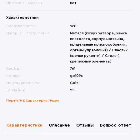
Интернет - магазин
нет
Характеристики
Производитель:
WE
Материал изготовления:
Металл (кожух затвора, рамка
пистолета, корпус магазина,
прицельные приспособления,
органы управления) / Пластик
(щечки рукояти) / Сталь (
крепежные элементы)
Вес (гр):
761
Артикул:
gp109s
Модель пистолета:
Colt
Длина (мм):
215
Перейти к характеристикам
Характеристики
Описание
Отзывы
Вопрос-ответ