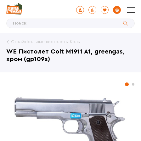
Страйкбольные пистолеты Кольт
WE Пистолет Colt M1911 A1, greengas,
хром (gp109s)