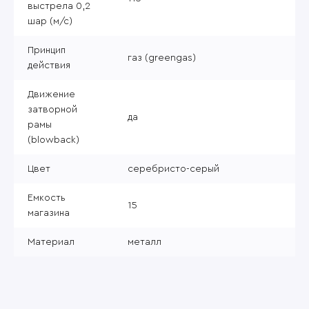
выстрела 0,2
шар (м/с)
Принцип
газ (greengas)
действия
Движение
затворной
да
рамы
(blowback)
Цвет
серебристо-серый
Емкость
15
магазина
Материал
металл