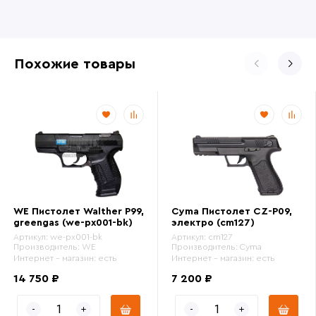
Похожие товары
WE Пистолет Walther P99,
Cyma Пистолет CZ-P09,
greengas (we-px001-bk)
электро (cm127)
Артикул:
we-px001-bk
Артикул:
cm127
Производитель:
WE
Производитель:
Cyma
Интернет - магазин:
есть
Интернет - магазин:
есть
14 750 ₽
7 200 ₽