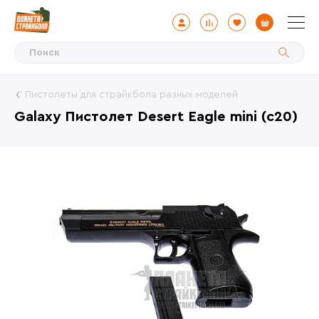
Пистолеты для страйкбола разных моделей
Galaxy Пистолет Desert Eagle mini (c20)