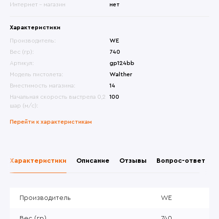
Интернет - магазин
нет
Характеристики
Производитель:
WE
Вес (гр):
740
Артикул:
gp124bb
Модель пистолета:
Walther
Вместимость магазина:
14
Начальная скорость выстрела 0,2
100
шар (м/с):
Перейти к характеристикам
Характеристики
Описание
Отзывы
Вопрос-ответ
Производитель
WE
Вес (гр)
740