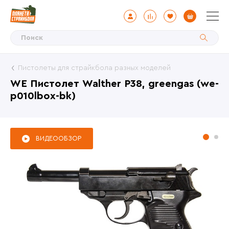
Пистолеты для страйкбола разных моделей
WE Пистолет Walther P38, greengas (we-
p010lbox-bk)
ВИДЕООБЗОР