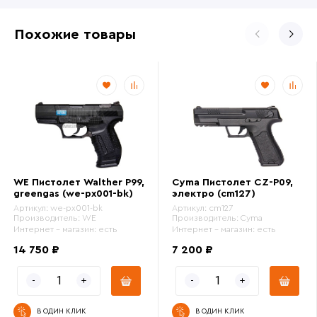
Похожие товары
WE Пистолет Walther P99,
Cyma Пистолет CZ-P09,
greengas (we-px001-bk)
электро (cm127)
Артикул:
we-px001-bk
Артикул:
cm127
Производитель:
WE
Производитель:
Cyma
Интернет - магазин:
есть
Интернет - магазин:
есть
14 750 ₽
7 200 ₽
В ОДИН КЛИК
В ОДИН КЛИК