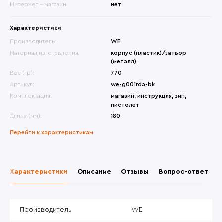
Интернет - магазин
нет
Характеристики
Производитель:
WE
Материал изготовления:
корпус (пластик)/затвор
(металл)
Вес (гр):
770
Артикул:
we-g001rda-bk
Комплектация:
магазин, инструкция, зип,
пистолет
Длина (мм):
180
Перейти к характеристикам
Характеристики
Описание
Отзывы
Вопрос-ответ
Производитель
WE