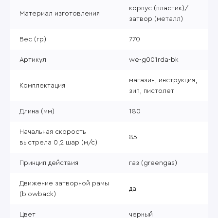
корпус (пластик)/
Материал изготовления
затвор (металл)
Вес (гр)
770
Артикул
we-g001rda-bk
магазин, инструкция,
Комплектация
зип, пистолет
Длина (мм)
180
Начальная скорость
85
выстрела 0,2 шар (м/с)
Принцип действия
газ (greengas)
Движение затворной рамы
да
(blowback)
Цвет
черный