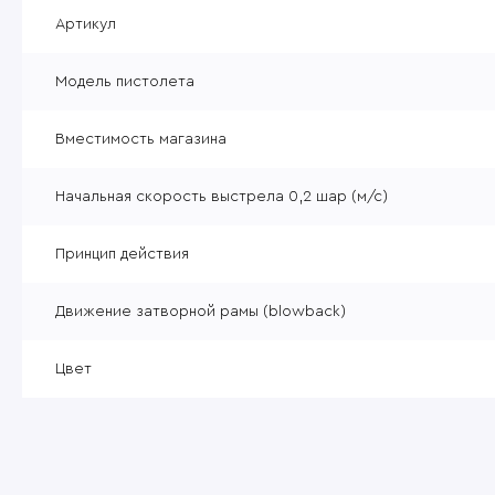
Уцененные товары
Артикул
Товары без категории
Модель пистолета
Пневматика 4,5мм
Вместимость магазина
Начальная скорость выстрела 0,2 шар (м/с)
Принцип действия
Движение затворной рамы (blowback)
Цвет