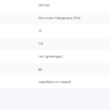
GP118S
Пистолет Макарова (ПМ)
15
115
газ (greengas)
да
серебристо-серый