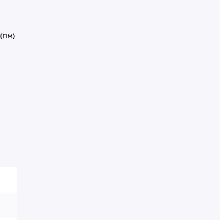
нокли
угие обвесы
угие товары
(ПМ)