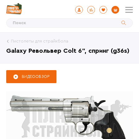
Пистолеты для страйкбола
Galaxy Револьвер Colt 6", спринг (g36s)
ВИДЕООБЗОР