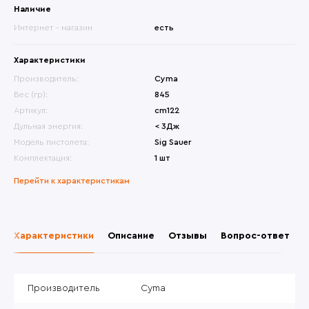
Наличие
Интернет - магазин
есть
Характеристики
Производитель:
Cyma
Вес (гр):
845
Артикул:
cm122
Дульная энергия:
< 3Дж
Модель пистолета:
Sig Sauer
Комплектация:
1 шт
Перейти к характеристикам
Характеристики
Описание
Отзывы
Вопрос-ответ
Производитель
Cyma