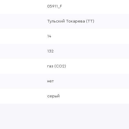
05911_F
Тульский Токарева (ТТ)
14
132
газ (CO2)
нет
серый