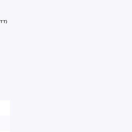
нокли
угие обвесы
угие товары
(ТТ)