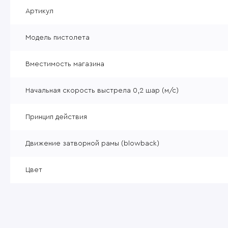
Уцененные товары
Артикул
Товары без категории
Модель пистолета
Пневматика 4,5мм
Вместимость магазина
Начальная скорость выстрела 0,2 шар (м/с)
Принцип действия
Движение затворной рамы (blowback)
Цвет