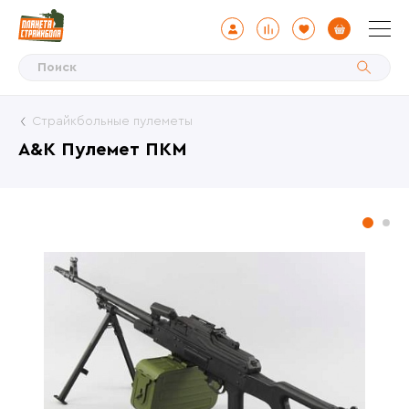
Страйкбольные пулеметы
A&K Пулемет ПКМ