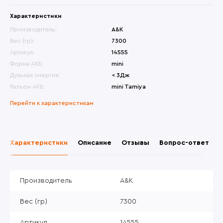
Характеристики
Производитель:
A&K
Вес (гр):
7300
Артикул:
14555
Форма АКБ:
mini
Дульная энергия:
< 3Дж
Разъем АКБ:
mini Tamiya
Перейти к характеристикам
Характеристики
Описание
Отзывы
Вопрос-ответ
Производитель
A&K
Вес (гр)
7300
Артикул
14555