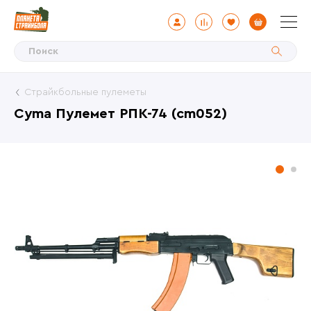
Страйкбольные пулеметы
Cyma Пулемет РПК-74 (cm052)