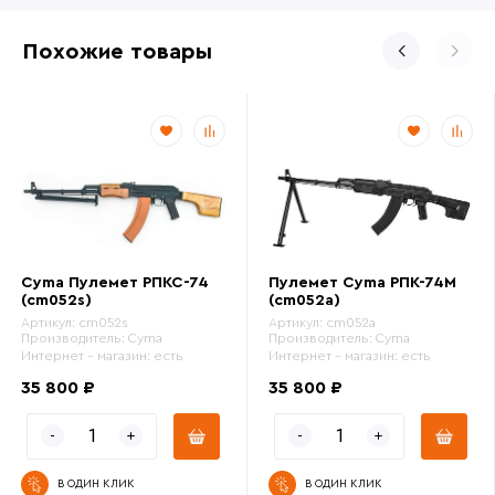
Похожие товары
Cyma Пулемет РПКС-74
Пулемет Cyma РПК-74М
(cm052s)
(cm052a)
Артикул:
cm052s
Артикул:
cm052a
Производитель:
Cyma
Производитель:
Cyma
Интернет - магазин:
есть
Интернет - магазин:
есть
35 800 ₽
35 800 ₽
В ОДИН КЛИК
В ОДИН КЛИК