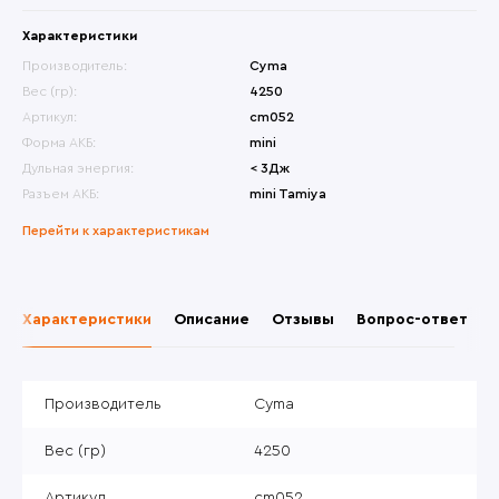
Характеристики
Производитель:
Cyma
Вес (гр):
4250
Артикул:
cm052
Форма АКБ:
mini
Дульная энергия:
< 3Дж
Разъем АКБ:
mini Tamiya
Перейти к характеристикам
Характеристики
Описание
Отзывы
Вопрос-ответ
Производитель
Cyma
Вес (гр)
4250
Артикул
cm052