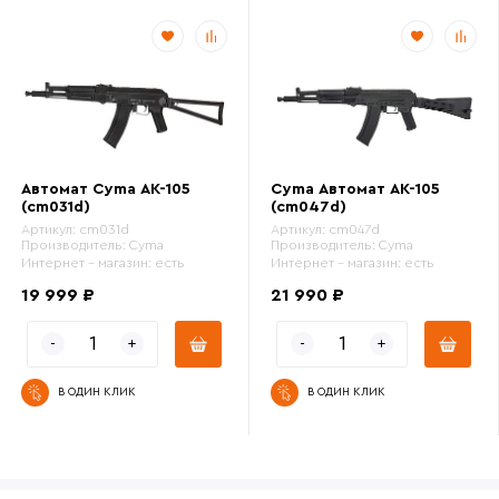
Автомат Cyma АК-105
Cyma Автомат АК-105
(cm031d)
(cm047d)
Артикул:
cm031d
Артикул:
cm047d
Производитель:
Cyma
Производитель:
Cyma
Интернет - магазин:
есть
Интернет - магазин:
есть
19 999 ₽
21 990 ₽
В ОДИН КЛИК
В ОДИН КЛИК