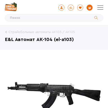
Страйкбольные автоматы АК103 / АК105
E&L Автомат АК-104 (el-a103)