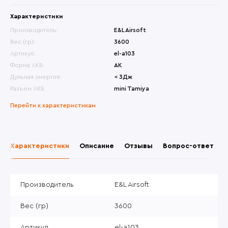
Характеристики
Производитель:
E&L Airsoft
Вес (гр):
3600
Артикул:
el-a103
Форма АКБ:
АК
Дульная энергия:
< 3Дж
Разъем АКБ:
mini Tamiya
Перейти к характеристикам
Характеристики
Описание
Отзывы
Вопрос-ответ
Производитель
E&L Airsoft
Вес (гр)
3600
Артикул
el-a103