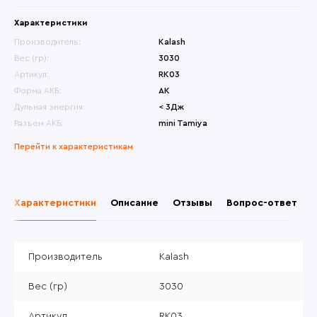
Характеристики
Производитель:
Kalash
Вес (гр):
3030
Артикул:
RK03
Форма АКБ:
АК
Дульная энергия:
< 3Дж
Разъем АКБ:
mini Tamiya
Перейти к характеристикам
Характеристики
Описание
Отзывы
Вопрос-ответ
Производитель
Kalash
Вес (гр)
3030
Артикул
RK03