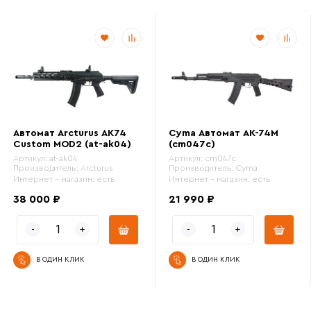
Автомат Arcturus AK74
Cyma Автомат АК-74M
Custom MOD2 (at-ak04)
(cm047c)
Артикул:
at-ak04
Артикул:
cm047c
Производитель:
Arcturus
Производитель:
Cyma
Интернет - магазин:
есть
Интернет - магазин:
есть
38 000 ₽
21 990 ₽
В ОДИН КЛИК
В ОДИН КЛИК