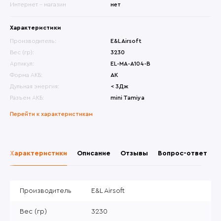
Интернет - магазин
нет
Характеристики
Производитель:
E&L Airsoft
Вес (гр):
3230
Артикул:
EL-MA-A104-B
Форма АКБ:
АК
Дульная энергия:
< 3Дж
Разъем АКБ:
mini Tamiya
Перейти к характеристикам
Характеристики
Описание
Отзывы
Вопрос-ответ
Производитель
E&L Airsoft
Вес (гр)
3230