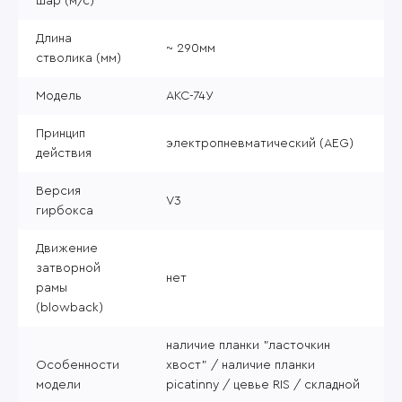
шар (м/с)
Длина
~ 290мм
стволика (мм)
Модель
АКС-74У
Принцип
электропневматический (AEG)
действия
Версия
V3
гирбокса
Движение
затворной
нет
рамы
(blowback)
наличие планки "ласточкин
Особенности
хвост" / наличие планки
модели
picatinny / цевье RIS / складной