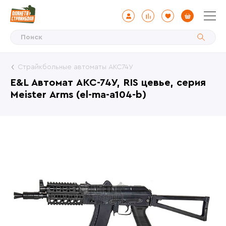
Страйкбольные автоматы АКС74У
E&L Автомат АКС-74У, RIS цевье, серия
Мeister Аrms (el-ma-a104-b)