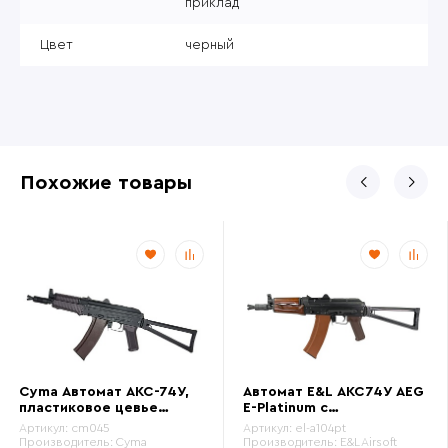
приклад
Цвет
черный
Похожие товары
Cyma Автомат АКС-74У,
Автомат E&L АКС74У AEG
пластиковое цевье
E-Platinum с
(cm045)
электронным ключом
Артикул:
cm045
Артикул:
el-a104pt
GATE ASTER SE (el-
Производитель:
Cyma
Производитель:
E&L Airsoft