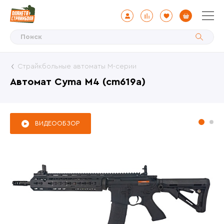
Страйкбольные автоматы М-серии
Автомат Cyma M4 (cm619a)
ВИДЕООБЗОР