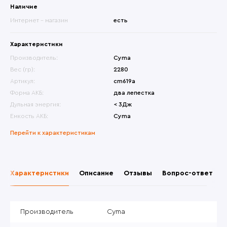
Наличие
Интернет - магазин
есть
Характеристики
Производитель:
Cyma
Вес (гр):
2280
Артикул:
cm619a
Форма АКБ:
два лепестка
Дульная энергия:
< 3Дж
Емкость АКБ:
Cyma
Перейти к характеристикам
Характеристики
Описание
Отзывы
Вопрос-ответ
Производитель
Cyma