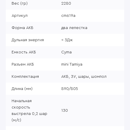
Вес (гр)
2280
Артикул
cm619a
Форма АКБ
два лепестка
Дульная энергия
< 3Дж
Емкость АКБ
Cyma
Разъем АКБ
mini Tamiya
Комплектация
АКБ, ЗУ, шары, шомпол
Длина (мм)
890/805
Начальная
скорость
130
выстрела 0,2 шар
(м/с)