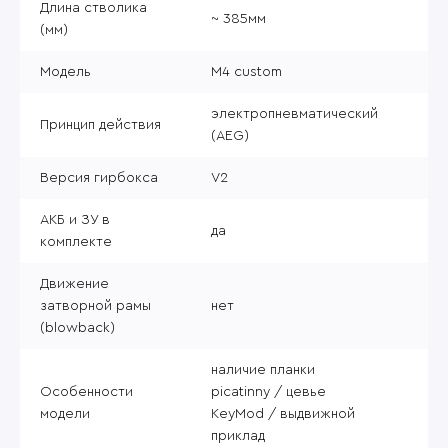
Длина стволика
~ 385мм
(мм)
Модель
M4 custom
электропневматический
Принцип действия
(AEG)
Версия гирбокса
V2
АКБ и ЗУ в
да
комплекте
Движение
затворной рамы
нет
(blowback)
наличие планки
Особенности
picatinny / цевье
модели
KeyMod / выдвижной
приклад