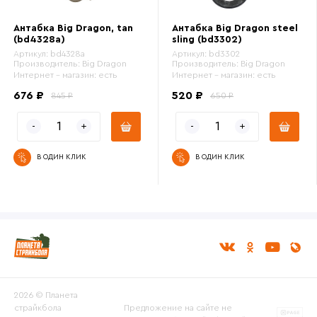
Антабка Big Dragon, tan
Антабка Big Dragon steel
(bd4328a)
sling (bd3302)
Артикул:
bd4328a
Артикул:
bd3302
Производитель:
Big Dragon
Производитель:
Big Dragon
Интернет - магазин:
есть
Интернет - магазин:
есть
676 ₽
520 ₽
845 ₽
650 ₽
В ОДИН КЛИК
В ОДИН КЛИК
2026 © Планета
страйкбола
Предложение на сайте не